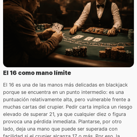
El 16 como mano límite
El 16 es una de las manos más delicadas en blackjack
porque se encuentra en un punto intermedio: es una
puntuación relativamente alta, pero vulnerable frente a
muchas cartas del crupier. Pedir carta implica un riesgo
elevado de superar 21, ya que cualquier diez o figura
provoca una pérdida inmediata. Plantarse, por otro
lado, deja una mano que puede ser superada con
facilidad si el crupier alcanza 17 o más. Por eso, la