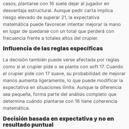
casos, plantarse con 16 suele dejar al jugador en
desventaja estructural. Aunque pedir carta implica
riesgo elevado de superar 21, la expectativa
matemática puede favorecer intentar mejorar la mano
en lugar de quedarse con un total que perderá con
frecuencia frente a totales altos del crupier.
Influencia de las reglas específicas
La decisión también puede verse afectada por reglas
como si el crupier pide o se planta con soft 17. Cuando
el crupier pide con 17 suave, su probabilidad de mejorar
manos aumenta ligeramente, lo que puede modificar la
expectativa en situaciones límite. Aunque la diferencia
sea pequeña, forma parte del análisis completo que
determina cuándo plantarse con 16 tiene coherencia
matemática.
Decisión basada en expectativa y no en
resultado puntual