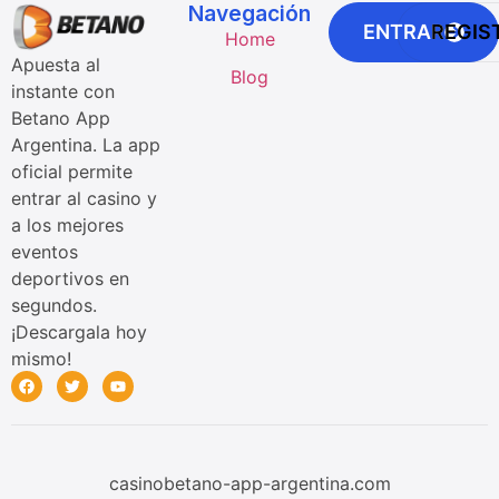
Navegación
ENTRAR
REGIS
Home
Apuesta al
Blog
instante con
Betano App
Argentina. La app
oficial permite
entrar al casino y
a los mejores
eventos
deportivos en
segundos.
¡Descargala
hoy
mismo!
casinobetano-app-argentina.com